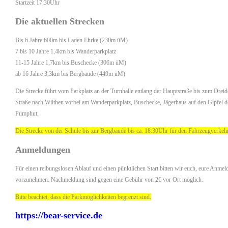
Startzeit 17:30Uhr
Die aktuellen Strecken
Bis 6 Jahre 600m bis Laden Ehrke (230m üM)
7 bis 10 Jahre 1,4km bis Wanderparkplatz
11-15 Jahre 1,7km bis Buschecke (306m üM)
ab 16 Jahre 3,3km bis Bergbaude (449m üM)
Die Strecke führt vom Parkplatz an der Turnhalle entlang der Hauptstraße bis zum Dreidö
Straße nach Wilthen vorbei am Wanderparkplatz, Buschecke, Jägerhaus auf den Gipfel d
Pumphut.
Die Strecke von der Schule bis zur Bergbaude bis ca. 18:30Uhr für den Fahrzeugverkehr 
Anmeldungen
Für einen reibungslosen Ablauf und einen pünktlichen Start bitten wir euch, eure Anme
vorzunehmen. Nachmeldung sind gegen eine Gebühr von 2€ vor Ort möglich.
Bitte beachtet, dass die Parkmöglichkeiten begrenzt sind.
https://bear-service.de