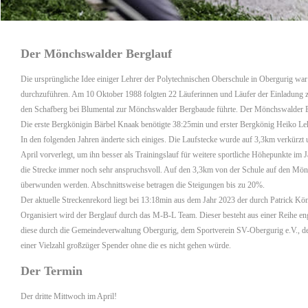
Der Mönchswalder Berglauf
Die ursprüngliche Idee einiger Lehrer der Polytechnischen Oberschule in Obergurig war 
durchzuführen. Am 10 Oktober 1988 folgten 22 Läuferinnen und Läufer der Einladung 
den Schafberg bei Blumental zur Mönchswalder Bergbaude führte. Der Mönchswalder B
Die erste Bergkönigin Bärbel Knaak benötigte 38:25min und erster Bergkönig Heiko L
In den folgenden Jahren änderte sich einiges. Die Laufstecke wurde auf 3,3km verkürzt 
April vorverlegt, um ihn besser als Trainingslauf für weitere sportliche Höhepunkte im 
die Strecke immer noch sehr anspruchsvoll. Auf den 3,3km von der Schule auf den M
überwunden werden. Abschnittsweise betragen die Steigungen bis zu 20%.
Der aktuelle Streckenrekord liegt bei 13:18min aus dem Jahr 2023 der durch Patrick Kön
Organisiert wird der Berglauf durch das M-B-L Team. Dieser besteht aus einer Reihe en
diese durch die Gemeindeverwaltung Obergurig, dem Sportverein SV-Obergurig e.V., d
einer Vielzahl großzüger Spender ohne die es nicht gehen würde.
Der Termin
Der dritte Mittwoch im April!